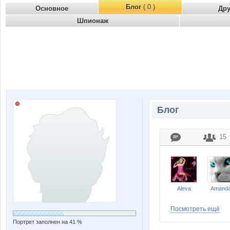
Блог
( 0 )
Основное
Др
Шпионаж
Блог
15
Aleva
Amand
Посмотреть ещё
Портрет заполнен на 41 %