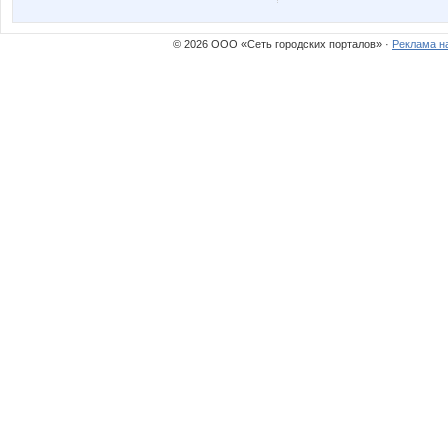
sparrow
spiller
© 2026 ООО «Сеть городских порталов» ·
Реклама н
Лепесток Лотоса
ЛГ
Саровчанка
Жужжж