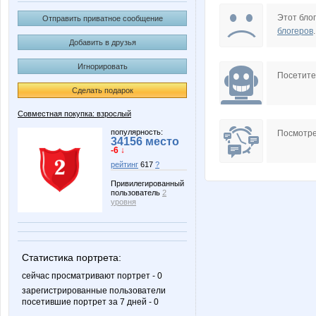
KateHok
Kathrin
Этот блог
Отправить приватное сообщение
блогеров
.
Добавить в друзья
Игнорировать
Nayada3881
Nelena
Посетит
Сделать подарок
Совместная покупка: взрослый
Scarlett.22
Stella6
популярность:
Посмотре
34156 место
-6 ↓
рейтинг
617
?
Привилегированный
пользователь
2
anusha21
belka
уровня
Статистика портрета:
lediX
maryana
сейчас просматривают портрет - 0
зарегистрированные пользователи
посетившие портрет за 7 дней - 0